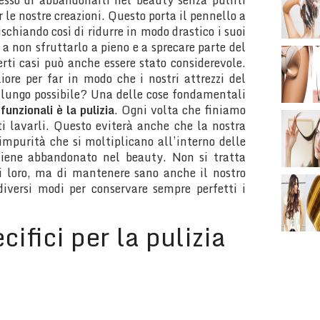
esso di abbandonarli nel beauty senza pulirli
r le nostre creazioni. Questo porta il pennello a
ischiando così di ridurre in modo drastico i suoi
a a non sfruttarlo a pieno e a sprecare parte del
rti casi può anche essere stato considerevole.
ore per far in modo che i nostri attrezzi del
 lungo possibile? Una delle cose fondamentali
unzionali è la pulizia
. Ogni volta che finiamo
ti lavarli. Questo eviterà anche che la nostra
 impurità che si moltiplicano all’interno delle
viene abbandonato nel beauty. Non si tratta
i loro, ma di mantenere sano anche il nostro
diversi modi per conservare sempre perfetti i
cifici per la pulizia