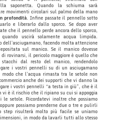
sulla saponetta. Quando la schiuma sarà
tuare movimenti circolari sul palmo della mano
in profondità
. Infine passate il pennello sotto
quarlo e liberarlo dallo sporco. Se dopo aver
ate che il pennello perde ancora dello sporco,
 a quando uscirà solamente acqua limpida.
o dell’asciugamano, facendo molta attenzione
depositata sul manico. Se il manico dovesse
di rovinarsi, il pericolo maggiore è quello che
i stacchi dal resto del manico, rendendolo
iugare i vostri pennelli su di un asciugamano
 in modo che l’acqua rimasta tra le setole non
 commercio anche dei supporti che vi danno la
gare i vostri pennelli “a testa in giù”, che è il
i è il rischio che il ripiano su cui si appoggia
i le setole. Ricordatevi inoltre che possiamo
 oppure possiamo prenderne due o tre e pulirli
 step risulterà molto più facile se uniamo
imensioni, in modo da lavarli tutti allo stesso