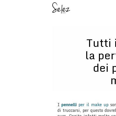
Tutti
la per
dei 
I
pennelli
per il make up
son
di truccarsi, per questo dovr