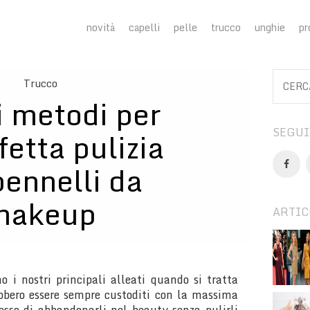
novità
capelli
pelle
trucco
unghie
pr
Trucco
 i metodi per
SEGUI
fetta pulizia
pennelli da
makeup
ARTIC
o i nostri principali alleati quando si tratta
ebbero essere sempre custoditi con la massima