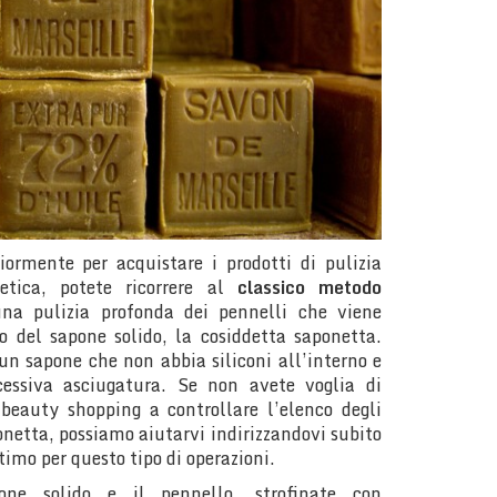
iormente per acquistare i prodotti di pulizia
etica, potete ricorrere al
classico metodo
una pulizia profonda dei pennelli che viene
zo del sapone solido, la cosiddetta saponetta.
n sapone che non abbia siliconi all’interno e
cessiva asciugatura. Se non avete voglia di
 beauty shopping a controllare l’elenco degli
ponetta, possiamo aiutarvi indirizzandovi subito
ttimo per questo tipo di operazioni.
ne solido e il pennello, strofinate con