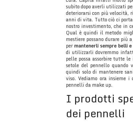
cura. Capita infatti molto sp
subito dopo averli utilizzati pe
deteriorarsi con più velocità, r
anni di vita. Tutto ciò ci port
nostro investimento, che in ce
Qual è quindi il metodo migli
mestiere possano durare più a
per
mantenerli sempre belli e f
di utilizzarli dovremmo infat
pelle possa assorbire tutte le
setole del pennello quando 
quindi solo di mantenere san
viso. Vediamo ora insieme i 
pennelli da make up.
I prodotti spe
dei pennelli