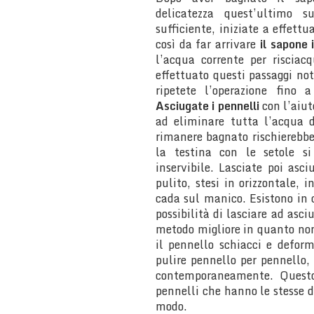
delicatezza quest’ultimo 
sufficiente, iniziate a effet
così da far arrivare
il sapone 
l’acqua corrente per risciac
effettuato questi passaggi not
ripetete l’operazione fino
Asciugate i pennelli
con l’aiut
ad eliminare tutta l’acqua 
rimanere bagnato rischierebbe 
la testina con le setole s
inservibile. Lasciate poi asc
pulito, stesi in orizzontale,
cada sul manico. Esistono in
possibilità di lasciare ad asciu
metodo migliore in quanto non v
il pennello schiacci e deform
pulire pennello per pennello,
contemporaneamente. Questo
pennelli che hanno le stesse d
modo.