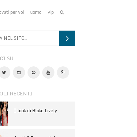
ovati per voi
uomo
vip
CI SU
OLI RECENTI
I look di Blake Lively