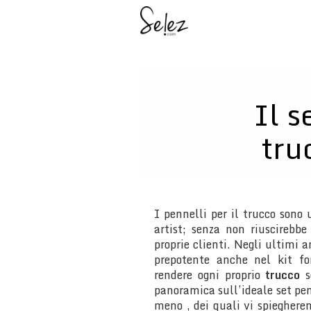
Il s
tru
I pennelli per il trucco son
artist; senza non riuscirebb
proprie clienti. Negli ultimi 
prepotente anche nel kit f
rendere ogni proprio
trucco
s
panoramica sull’ideale set pen
meno , dei quali vi spiegherem