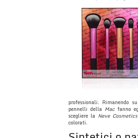
professionali. Rimanendo s
pennelli della
Mac
fanno eg
scegliere la
Neve Cosmetic
colorati.
Sintetici o na