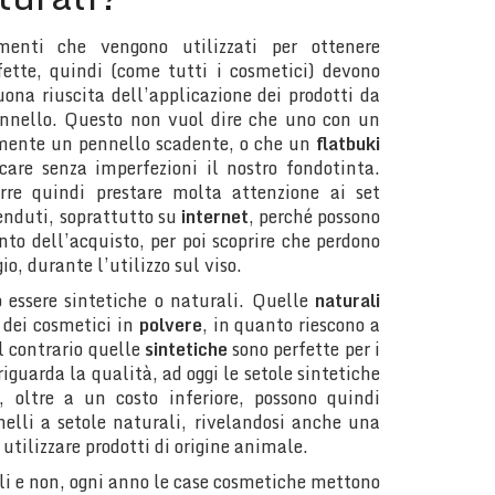
menti che vengono utilizzati per ottenere
fette, quindi (come tutti i cosmetici) devono
uona riuscita dell’applicazione dei prodotti da
nnello. Questo non vuol dire che uno con un
ramente un pennello scadente, o che un
flatbuki
icare senza imperfezioni il nostro fondotinta.
rre quindi prestare molta attenzione ai set
enduti, soprattutto su
internet
, perché possono
to dell’acquisto, per poi scoprire che perdono
io, durante l’utilizzo sul viso.
o essere sintetiche o naturali. Quelle
naturali
 dei cosmetici in
polvere
, in quanto riescono a
l contrario quelle
sintetiche
sono perfette per i
iguarda la qualità, ad oggi le setole sintetiche
, oltre a un costo inferiore, possono quindi
nelli a setole naturali, rivelandosi anche una
 utilizzare prodotti di origine animale.
nali e non, ogni anno le case cosmetiche mettono