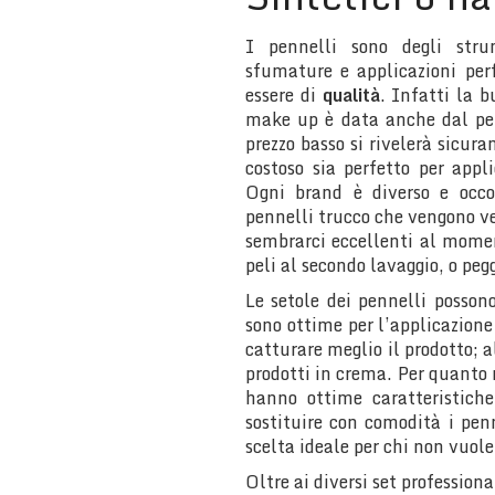
I pennelli sono degli stru
sfumature e applicazioni per
essere di
qualità
. Infatti la b
make up è data anche dal pe
prezzo basso si rivelerà sicu
costoso sia perfetto per appl
Ogni brand è diverso e occo
pennelli trucco che vengono v
sembrarci eccellenti al momen
peli al secondo lavaggio, o pegg
Le setole dei pennelli posson
sono ottime per l’applicazione
catturare meglio il prodotto; a
prodotti in crema. Per quanto r
hanno ottime caratteristiche
sostituire con comodità i pen
scelta ideale per chi non vuole
Oltre ai diversi set professio