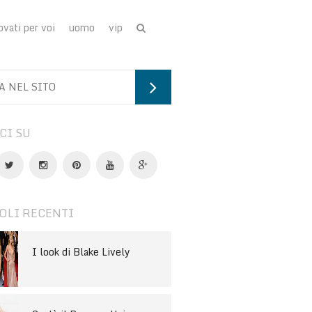
ovati per voi
uomo
vip
CI SU
OLI RECENTI
I look di Blake Lively