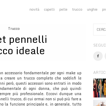
novità
capelli
pelle
trucco
unghie
pr
Trucco
et pennelli
SEGUI
cco ideale
ARTIC
o un accessorio fondamentale per ogni make up
e a creare un trucco completo che soddisfi le
anni però, questi accessori sono entrati in modo
ondamentale di ogni donna, che può quindi
empre più professionale. Eccovi dunque una
nelli trucco, di cui ormai non si può più fare a
o la funzione principale e, in generale, tutto