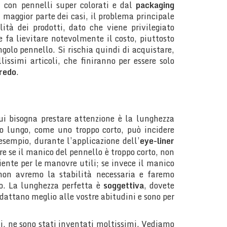
 con pennelli super colorati e dal
packaging
 maggior parte dei casi, il problema principale
lità dei prodotti, dato che viene privilegiato
e fa lievitare notevolmente il costo, piuttosto
ingolo pennello. Si rischia quindi di acquistare,
llissimi articoli, che finiranno per essere solo
rredo
.
ui bisogna prestare attenzione è la lunghezza
o lungo, come uno troppo corto, può incidere
 esempio, durante l’applicazione dell’
eye-liner
re se il manico del pennello è troppo corto, non
iente per le manovre utili; se invece il manico
 non avremo la stabilità necessaria e faremo
o. La lunghezza perfetta è
soggettiva
, dovete
adattano meglio alle vostre abitudini e sono per
zzi, ne sono stati inventati moltissimi. Vediamo