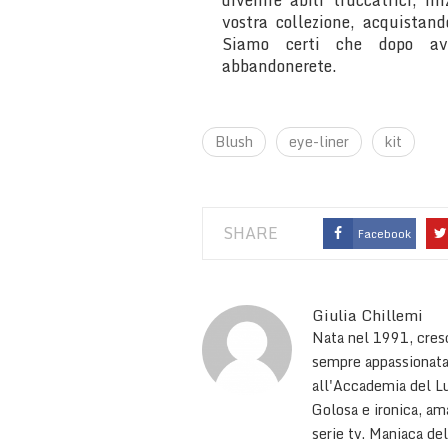
divenire abili truccatrici, i
vostra collezione, acquistand
Siamo certi che dopo aver
abbandonerete.
Blush
eye-liner
kit
SHARE
Facebook
Giulia Chillemi
Nata nel 1991, cresc
sempre appassionata
all'Accademia del Lu
Golosa e ironica, am
serie tv. Maniaca del