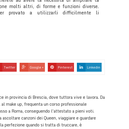
nizierete ad avere la necessità di ampliare la
one molti altri, di forme e funzioni diverse.
 provato a utilizzarli difficilmente li
Twitter
Google +
Pinterest
Linkedin
e in provincia di Brescia, dove tuttora vive e lavora. Da
 al make up, frequenta un corso professionale
sso a Roma, conseguendo l'attestato a pieni voti.
a ascoltare canzoni dei Queen, viaggiare e guardare
la perfezione quando si tratta di truccare, è