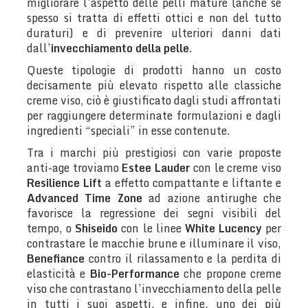
migliorare l’aspetto delle pelli mature (anche se
spesso si tratta di effetti ottici e non del tutto
duraturi) e di prevenire ulteriori danni dati
dall’
invecchiamento della pelle
.
Queste tipologie di prodotti hanno un costo
decisamente più elevato rispetto alle classiche
creme viso, ciò è giustificato dagli studi affrontati
per raggiungere determinate formulazioni e dagli
ingredienti “speciali” in esse contenute.
Tra i marchi più prestigiosi con varie proposte
anti-age troviamo
Estee Lauder
con le creme viso
Resilience Lift
a effetto compattante e liftante e
Advanced Time Zone
ad azione antirughe che
favorisce la regressione dei segni visibili del
tempo, o
Shiseido
con le linee
White Lucency
per
contrastare le macchie brune e illuminare il viso,
Benefiance
contro il rilassamento e la perdita di
elasticità e
Bio-Performance
che propone creme
viso che contrastano l’invecchiamento della pelle
in tutti i suoi aspetti, e infine, uno dei più