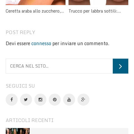
Ceretta araba allo zucchero,
Trucco per labbra sottili:
come farla in casa
come valorizzarle con il
make-up
POST REPLY
Devi essere
connesso
per inviare un commento.
SEGUICI SU
ARTICOLI RECENTI