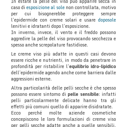
In estate la pelle del viso può apparire secca in
caso di
esposizione al sole
non controllata, motivo
per cui bisognerebbe proteggere sempre
l’epidermide con creme solari e usare
doposole
lenitivi e idratanti dopo l’esposizione.
In inverno, invece, il vento e il freddo possono
aggredire la pelle del viso provocando secchezza e
spesso anche screpolature fastidiose.
Le creme viso più adatte in questi casi devono
essere ricche e nutrienti, in modo da penetrare in
profondità per ristabilire l’
equilibrio idro-lipidico
dell’epidermide agendo anche come barriera dalle
aggressioni esterne.
Altra particolarità delle pelli secche è che spesso
possono essere sintomo di
pelle sensibile
: infatti
pelli particolarmente delicate hanno tra gli
effetti più comuni quello di apparire disidratate.
Ecco perché molte aziende cosmetiche
concepiscono le loro formulazioni di creme viso
per pelli secche adatte anche a quelle sensibili,