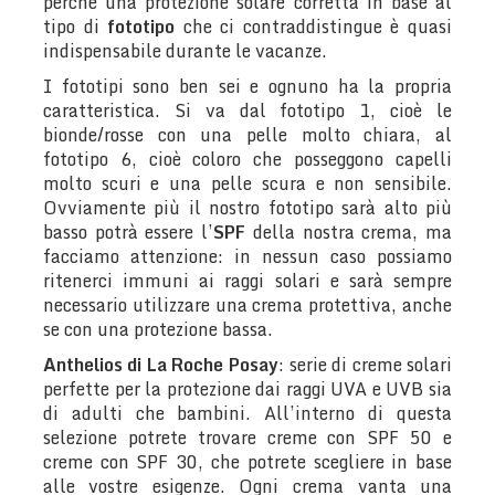
perché una protezione solare corretta in base al
tipo di
fototipo
che ci contraddistingue è quasi
indispensabile durante le vacanze.
I fototipi sono ben sei e ognuno ha la propria
caratteristica. Si va dal fototipo 1, cioè le
bionde/rosse con una pelle molto chiara, al
fototipo 6, cioè coloro che posseggono capelli
molto scuri e una pelle scura e non sensibile.
Ovviamente più il nostro fototipo sarà alto più
basso potrà essere l’
SPF
della nostra crema, ma
facciamo attenzione: in nessun caso possiamo
ritenerci immuni ai raggi solari e sarà sempre
necessario utilizzare una crema protettiva, anche
se con una protezione bassa.
Anthelios di La Roche Posay
: serie di creme solari
perfette per la protezione dai raggi UVA e UVB sia
di adulti che bambini. All’interno di questa
selezione potrete trovare creme con SPF 50 e
creme con SPF 30, che potrete scegliere in base
alle vostre esigenze. Ogni crema vanta una