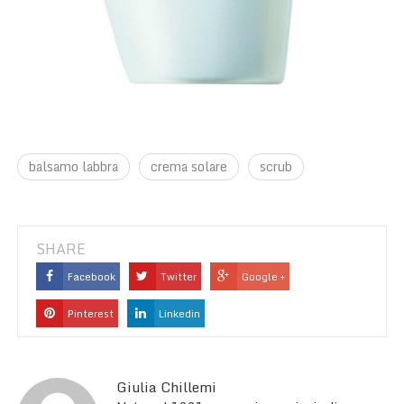
balsamo labbra
crema solare
scrub
SHARE
Facebook
Twitter
Google +
Pinterest
Linkedin
Giulia Chillemi