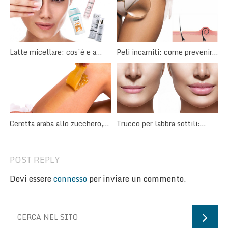
Latte micellare: cos’è e a
Peli incarniti: come prevenirli
cosa serve?
o eliminarli
Ceretta araba allo zucchero,
Trucco per labbra sottili:
come farla in casa
come valorizzarle con il
make-up
POST REPLY
Devi essere
connesso
per inviare un commento.