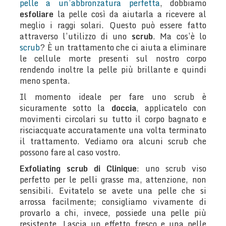
pelle a un’abbronzatura perfetta
, dobbiamo
esfoliare
la pelle così da aiutarla a ricevere al
meglio i raggi solari. Questo può essere fatto
attraverso l’utilizzo di uno
scrub
. Ma cos’è lo
scrub
? È un trattamento che ci aiuta a eliminare
le cellule morte presenti sul nostro corpo
rendendo inoltre la pelle più brillante e quindi
meno spenta.
Il momento ideale per fare uno scrub è
sicuramente sotto la
doccia
, applicatelo con
movimenti circolari su tutto il corpo bagnato e
risciacquate accuratamente una volta terminato
il trattamento. Vediamo ora alcuni scrub che
possono fare al caso vostro.
Exfoliating scrub di Clinique
: uno scrub viso
perfetto per le pelli grasse ma, attenzione, non
sensibili. Evitatelo se avete una pelle che si
arrossa facilmente; consigliamo vivamente di
provarlo a chi, invece, possiede una pelle più
resistente. Lascia un effetto fresco e una pelle