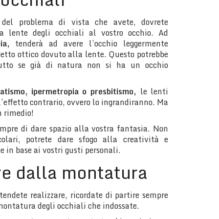
del problema di vista che avete, dovrete
a lente degli occhiali al vostro occhio. Ad
pia,
tenderà ad avere l’occhio leggermente
ffetto ottico dovuto alla lente. Questo potrebbe
ttutto se già di natura non si ha un occhio
matismo,
ipermetropia o presbitismo,
le lenti
l’effetto contrario, ovvero lo ingrandiranno. Ma
n rimedio!
empre di dare spazio alla vostra fantasia. Non
colari, potrete dare sfogo alla creatività e
te in base ai vostri gusti personali.
re dalla montatura
tendete realizzare, ricordate di partire sempre
 montatura degli occhiali che indossate.