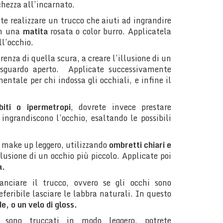
chezza all’incarnato.
te realizzare un trucco che aiuti ad ingrandire
on una
matita
rosata o color burro. Applicatela
ll’occhio.
renza di quella scura, a creare l’illusione di un
 sguardo aperto. Applicate successivamente
entale per chi indossa gli occhiali, e infine il
biti o ipermetropi
, dovrete invece prestare
ingrandiscono l’occhio, esaltando le possibili
 make up leggero, utilizzando
ombretti chiari e
llusione di un occhio più piccolo. Applicate poi
a.
anciare il trucco, ovvero se gli occhi sono
eferibile lasciare le labbra naturali. In questo
, o un velo di gloss.
i sono truccati in modo leggero, potrete