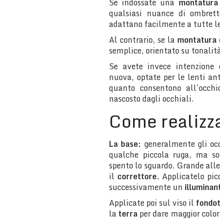
Se indossate una
montatura
qualsiasi nuance di ombrett
adattano facilmente a tutte le
Al contrario, se la
montatura 
semplice, orientato su tonalit
Se avete invece intenzione
nuova, optate per le lenti anti
quanto consentono all’occhi
nascosto dagli occhiali.
Come realizza
La base:
generalmente gli oc
qualche piccola ruga, ma so
spento lo sguardo. Grande alle
il
correttore.
Applicatelo picc
successivamente un
illuminan
Applicate poi sul viso il
fondot
la
terra
per dare maggior colori