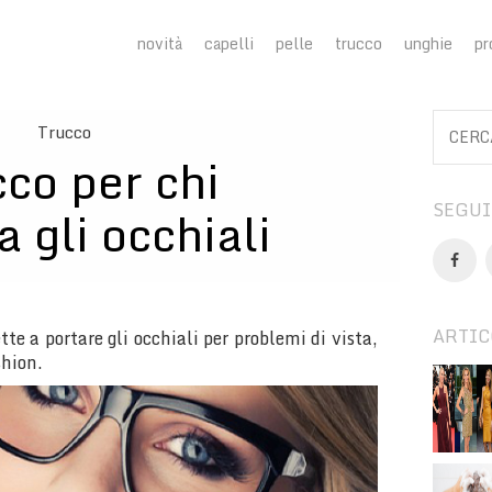
novità
capelli
pelle
trucco
unghie
pr
Trucco
co per chi
SEGUI
a gli occhiali
ARTIC
te a portare gli occhiali per problemi di vista,
shion.