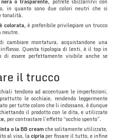
 nera o trasparente,
potrete sbizzarrirvi con
o, in quanto sono due colori neutri che si
 tonalità.
è colorata,
è preferibile privilegiare un trucco
à neutre.
 di cambiare montatura, acquistandone una
riflesso. Questa tipologia di lenti, è il top in
o di essere perfettamente visibile anche se
re il trucco
chiali tendono ad accentuare le imperfezioni,
prattutto le occhiaie, rendendo leggermente
ato per tutte coloro che li indossano, è dunque
hiettando il prodotto con le dita, e utilizzate
te,
per contrastare l’effetto “occhio spento”.
inta o la BB cream
che solitamente utilizzate,
to al viso, la
cipria
per fissare il tutto, e infine