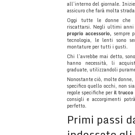
all’interno del giornale. Inizi
assicuro che farà molta strada
Oggi tutte le donne che i
riscattarsi. Negli ultimi anni
proprio accessorio,
sempre pi
tecnologia, le lenti sono s
montature per tutti i gusti.
Chi l’avrebbe mai detto, son
hanno necessità, li acqui
graduate, utilizzandoli purame
Nonostante ciò, molte donne, p
specifico quello occhi, non si
regole specifiche per
il trucco
consigli e accorgimenti potr
perfetto.
Primi passi d
indossate gli