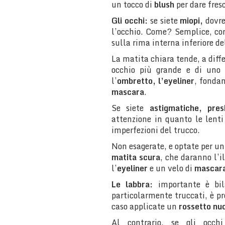
un tocco di
blush
per dare fres
Gli occhi:
se siete
miopi,
dovre
l’occhio. Come? Semplice, c
sulla rima interna inferiore de
La matita chiara tende, a diffe
occhio più grande e di uno
l’
ombretto, l’eyeliner
, fondam
mascara
.
Se siete
astigmatiche, pres
attenzione in quanto le lenti 
imperfezioni del trucco.
Non esagerate, e optate per un
matita scura
, che daranno l’i
l’
eyeliner
e un velo di
mascar
Le labbra:
importante è bil
particolarmente truccati, è pr
caso applicate un
rossetto nude
Al contrario, se gli occh