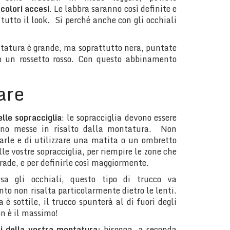
n
colori accesi
. Le labbra saranno così definite e
utto il look. Si perché anche con gli occhiali
ntatura è grande, ma soprattutto nera, puntate
o un rossetto rosso. Con questo abbinamento
are
lle sopracciglia
: le sopracciglia devono essere
ono messe in risalto dalla montatura. Non
arle e di utilizzare una matita o un ombretto
lle vostre sopracciglia, per riempire le zone che
rade, e per definirle così maggiormente.
sa gli occhiali, questo tipo di trucco va
to non risalta particolarmente dietro le lenti.
 è sottile, il trucco spunterà al di fuori degli
on è il massimo!
ni della vostra montatura:
bisogna, a seconda