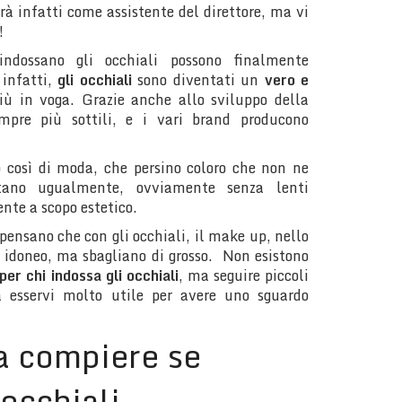
erà infatti come assistente del direttore, ma vi
!
ndossano gli occhiali possono finalmente
 infatti,
gli occhiali
sono diventati un
vero e
ù in voga. Grazie anche allo sviluppo della
empre più sottili, e i vari brand producono
o così di moda, che persino coloro che non ne
stano ugualmente, ovviamente senza lenti
nte a scopo estetico.
ensano che con gli occhiali, il make up, nello
a idoneo, ma sbagliano di grosso. Non esistono
 per chi indossa gli occhiali
, ma seguire piccoli
à esservi molto utile per avere uno sguardo
a compiere se
 occhiali