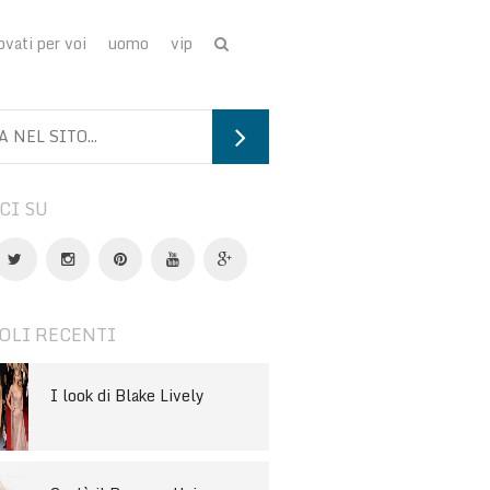
ovati per voi
uomo
vip
CI SU
OLI RECENTI
I look di Blake Lively