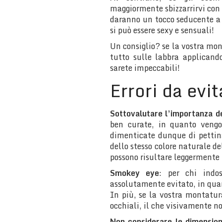
maggiormente sbizzarrirvi co
daranno un tocco seducente a t
si può essere sexy e sensuali!
Un consiglio? se la vostra mo
tutto sulle labbra applicand
sarete impeccabili!
Errori da evit
Sottovalutare l’importanza de
ben curate, in quanto veng
dimenticate dunque di pettin
dello stesso colore naturale de
possono risultare leggermente 
Smokey eye
: per chi indos
assolutamente evitato, in quan
In più, se la vostra montatura
occhiali, il che visivamente n
Non considerare le dimensio