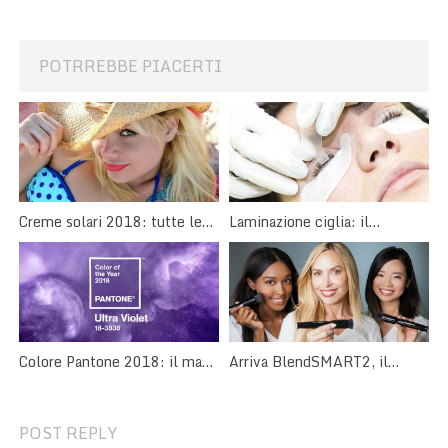
POTRREBBE PIACERTI
Creme solari 2018: tutte le
Laminazione ciglia: il
novità per un’abbronzatura
trattamento curativo per le
perfetta
ciglia
Arriva BlendSMART2, il
Colore Pantone 2018: il make
pennello trucco rotante!
up è Ultra Violet
POST REPLY