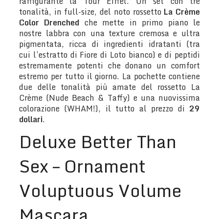
raffigurante la Tour Eiffel. Un set con tre
tonalità, in full-size, del noto rossetto
La Crème
Color Drenched
che mette in primo piano le
nostre labbra con una texture cremosa e ultra
pigmentata, ricca di ingredienti idratanti (tra
cui l’estratto di Fiore di Loto bianco) e di peptidi
estremamente potenti che donano un comfort
estremo per tutto il giorno. La pochette contiene
due delle tonalità più amate del rossetto La
Crème (Nude Beach & Taffy) e una nuovissima
colorazione (WHAM!), il tutto al prezzo di
29
dollari
.
Deluxe Better Than
Sex – Ornament
Voluptuous Volume
Mascara