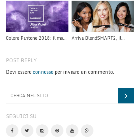
novità per un’abbronzatura
trattamento curativo per le
perfetta
ciglia
Arriva BlendSMART2, il
Colore Pantone 2018: il make
pennello trucco rotante!
up è Ultra Violet
POST REPLY
Devi essere
connesso
per inviare un commento.
SEGUICI SU