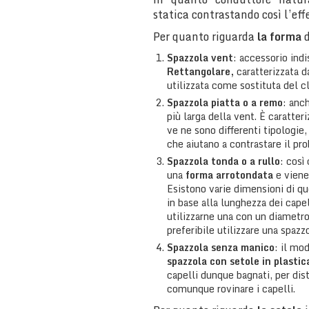
statica contrastando così l’eff
Per quanto riguarda
la forma
d
Spazzola vent
: accessorio indi
Rettangolare,
caratterizzata d
utilizzata come sostituta del c
Spazzola piatta o a remo
: anc
più larga della vent. È caratteri
ve ne sono differenti tipologie
che aiutano a contrastare il pro
Spazzola tonda o a rullo
: così
una
forma arrotondata
e viene
Esistono varie dimensioni di q
in base alla lunghezza dei cape
utilizzarne una con un diametro
preferibile utilizzare una spazz
Spazzola senza manico
: il mo
spazzola con setole in plasti
capelli dunque bagnati, per distr
comunque rovinare i capelli.