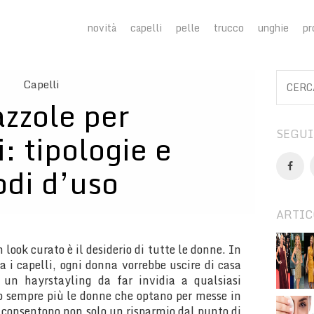
novità
capelli
pelle
trucco
unghie
pr
Capelli
zzole per
SEGUI
i: tipologie e
di d’uso
ARTIC
 look curato è il desiderio di tutte le donne. In
da i capelli, ogni donna vorrebbe uscire di casa
 un hayrstayling da far invidia a qualsiasi
no sempre più le donne che optano per messe in
consentono non solo un risparmio dal punto di