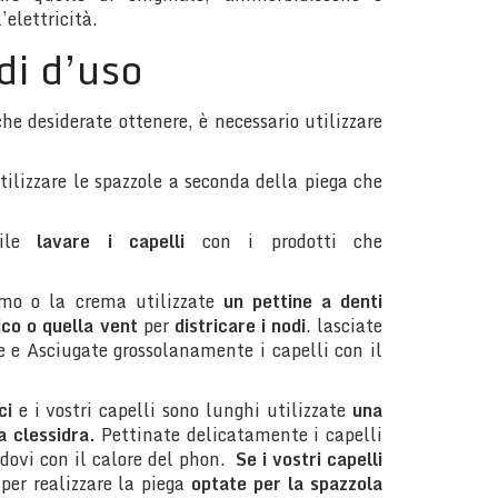
’elettricità.
di d’uso
che desiderate ottenere, è necessario utilizzare
ilizzare le spazzole a seconda della piega che
bile
lavare i capelli
con i prodotti che
mo o la crema utilizzate
un pettine a denti
ico o quella vent
per
districare i nodi
. lasciate
te e Asciugate grossolanamente i capelli con il
ci
e i vostri capelli sono lunghi utilizzate
una
a clessidra.
Pettinate delicatamente i capelli
ndovi con il calore del phon.
Se i vostri
capelli
per realizzare la piega
optate per la spazzola