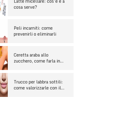
Latte micellare: cos’è e a
cosa serve?
Peli incarniti: come
prevenirli o eliminarli
Ceretta araba allo
zucchero, come farla in
casa
Trucco per labbra sottili:
come valorizzarle con il
make-up