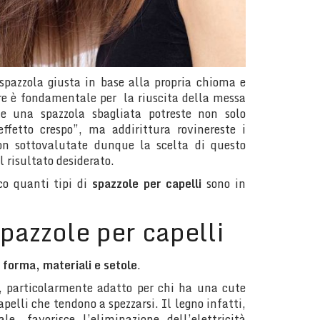
spazzola giusta in base alla propria chioma e
are è fondamentale per la riuscita della messa
te una spazzola sbagliata potreste non solo
ffetto crespo”, ma addirittura rovinereste i
Non sottovalutate dunque la scelta di questo
l risultato desiderato.
co quanti tipi di
spazzole per capelli
sono in
spazzole per capelli
r
forma, materiali e setole
.
, particolarmente adatto per chi ha una cute
pelli che tendono a spezzarsi. Il legno infatti,
e, favorisce l’eliminazione dell’elettricità