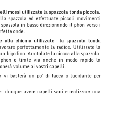
lli mossi utilizzate la spazzola tonda piccola.
alla spazzola ed effettuate piccoli movimenti
a spazzola in basso direzionando il phon verso i
erfette onde.
e alla chioma utilizzate la spazzola tonda
avorare perfettamente la radice. Utilizzate la
un bigodino. Arrotolate la ciocca alla spazzola,
l phon e tirate via anche in modo rapido la
nerà volume ai vostri capelli.
 vi basterà un po’ di lacca o lucidante per
te dunque avere capelli sani e realizzare una