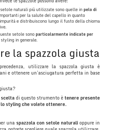
nvece le spazzole possono avere:
 setole naturali più utilizzate sono quelle in
pelo di
mportanti per la salute del capello in quanto
impurità e distribuiscono lungo il fusto della chioma
ive.
ueste setole sono
particolarmente indicate per
 styling in generale.
e la spazzola giusta
ecedenza, utilizzare la spazzola giusta è
ani e ottenere un’asciugatura perfetta in base
 giusta?
 scelta
di questo strumento è
tenere presente
e lo styling che volete ottenere.
per una
spazzola con setole naturali
oppure in
za potrete scegliere quale spazzola utilizzare.