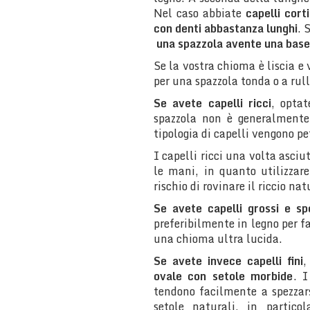
Nel caso abbiate
capelli corti
con denti abbastanza lunghi
. 
una spazzola avente una bas
Se la vostra chioma è liscia e
per una spazzola tonda o a rull
Se avete capelli ricci
, opta
spazzola non è generalmente 
tipologia di capelli vengono p
I capelli ricci una volta asci
le mani, in quanto utilizzar
rischio di rovinare il riccio n
Se avete capelli grossi e sp
preferibilmente in legno per fa
una chioma ultra lucida.
Se avete invece capelli fini
,
ovale con setole morbide
. I
tendono facilmente a spezzar
setole naturali, in partico