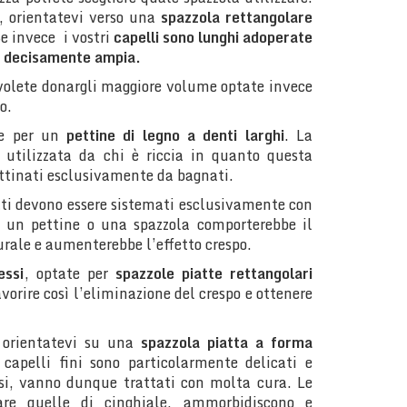
, orientatevi verso una
spazzola rettangolare
Se invece i vostri
capelli sono lunghi adoperate
e decisamente ampia.
 volete donargli maggiore volume optate invece
o.
te per un
pettine di legno a denti larghi
. La
utilizzata da chi è riccia in quanto questa
ettinati esclusivamente da bagnati.
utti devono essere sistemati esclusivamente con
e un pettine o una spazzola comporterebbe il
aturale e aumenterebbe l’effetto crespo.
essi
, optate per
spazzole piatte rettangolari
vorire così l’eliminazione del crespo e ottenere
 orientatevi su una
spazzola piatta a forma
 capelli fini sono particolarmente delicati e
si, vanno dunque trattati con molta cura. Le
lare quelle di cinghiale, ammorbidiscono e