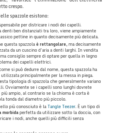
etto crespo.
elle spazzole esistono:
spensabile per districare i nodi dei capelli.
a denti ben distanziati tra loro, viene ampiamente
lassico pettine in quanto decisamente più delicata.
he questa spazzola
è rettangolare,
ma decisamente
zzata da un cuscino d’aria a denti larghi. In vendita
, ma consiglio sempre di optare per quella in legno
blema dei capelli elettrici.
 come si può dedurre dal nome, questa spazzola ha
 utilizzata principalmente per la messa in piega.
uesta tipologia di spazzola che generalmente variano
lli. Ovviamente se i capelli sono lunghi dovrete
 più ampio, al contrario se la chioma è corta è
ola tonda dal diametro più piccolo.
dello più conosciuto è la
Tangle Teezer
. È un tipo di
ca morbida
perfetta da utilizzare sotto la doccia, con
icare i nodi, anche quelli più difficili senza