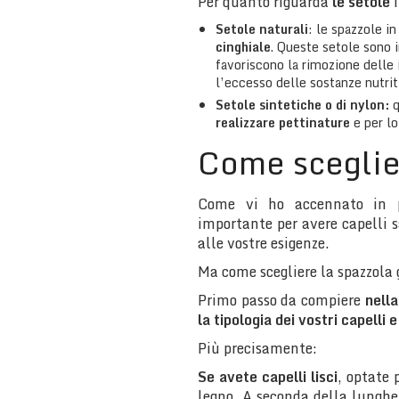
Per quanto riguarda
le setole
i
Setole naturali
: le spazzole in
cinghiale
. Queste setole sono i
favoriscono la rimozione delle 
l’eccesso delle sostanze nutrit
Setole sintetiche o di nylon:
q
realizzare pettinature
e per lo
Come sceglier
Come vi ho accennato in pr
importante per avere capelli s
alle vostre esigenze.
Ma come scegliere la spazzola
Primo passo da compiere
nella
la tipologia dei vostri capelli 
Più precisamente:
Se avete capelli lisci
, optate 
legno. A seconda della lunghez