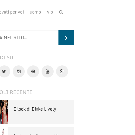
ovati per voi
uomo
vip
CI SU
OLI RECENTI
I look di Blake Lively