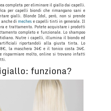
a completa per eliminare il giallo dai capelli.
fica per capelli biondi che rimangano sani e
tare gialli. Blonde Idol, però, non si prende
a anche di
meches
e capelli tinti in generale. Il
a e trattamento. Potete acquistare i prodotti
attamento completo e funzionale. Lo shampoo
idiano. Nutre i capelli, illumina il biondo ed
artificiali riportandoli alla giusta tinta. Lo
8€, la maschera 34€ e il tonico costa 34€.
e risparmiare molto, online si trovano infatti
tti.
giallo: funziona?