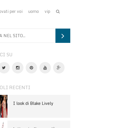
ovati per voi
uomo
vip
CI SU
OLI RECENTI
I look di Blake Lively