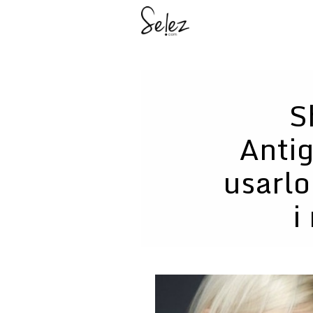
S
Antig
usarlo
i