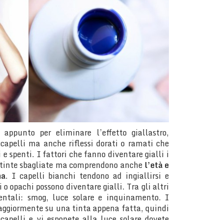
appunto per eliminare l’effetto giallastro,
 capelli ma anche riflessi dorati o ramati che
 e spenti. I fattori che fanno diventare gialli i
 tinte sbagliate ma comprendono anche
l’età e
ma
. I capelli bianchi tendono ad ingiallirsi e
 o opachi possono diventare gialli. Tra gli altri
entali: smog, luce solare e inquinamento. I
maggiormente su una tinta appena fatta, quindi
capelli e vi esponete alla luce solare dovete