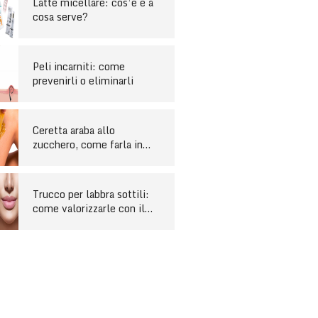
Latte micellare: cos’è e a
cosa serve?
Peli incarniti: come
prevenirli o eliminarli
Ceretta araba allo
zucchero, come farla in
casa
Trucco per labbra sottili:
come valorizzarle con il
make-up