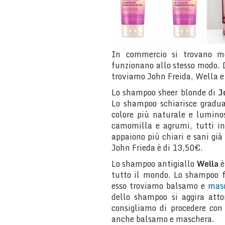
In commercio si trovano mo
funzionano allo stesso modo. 
troviamo John Freida, Wella 
Lo shampoo sheer blonde di
J
Lo shampoo schiarisce gradua
colore più naturale e luminos
camomilla e agrumi, tutti ing
appaiono più chiari e sani già
John Frieda è di 13,50€.
Lo shampoo antigiallo
Wella
è
tutto il mondo. Lo shampoo f
esso troviamo balsamo e
mas
dello shampoo si aggira atto
consigliamo di procedere con
anche balsamo e maschera.