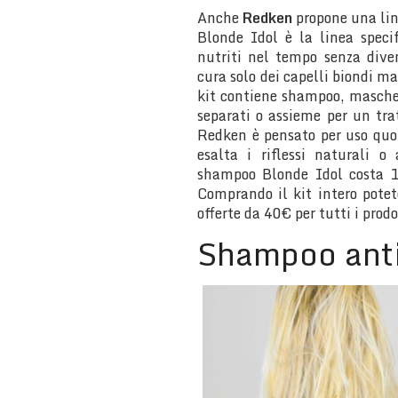
Anche
Redken
propone una line
Blonde Idol è la linea speci
nutriti nel tempo senza diven
cura solo dei capelli biondi m
kit contiene shampoo, mascher
separati o assieme per un tr
Redken è pensato per uso quot
esalta i riflessi naturali o 
shampoo Blonde Idol costa 1
Comprando il kit intero potet
offerte da 40€ per tutti i prodo
Shampoo anti