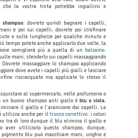
 che la vostra tinta potrebbe ingiallirsi e
e shampoo
: dovrete quindi bagnare i capelli,
mani e poi sui capelli, dovrete poi strofinare
 cute e sulle lunghezze per qualche minuto e
più tempo potete anche applicarlo due volte, la
zione somiglierà più a quella di un
balsamo
.
sulle mani, stenderlo sui capelli massaggiando
a. Dovrete massaggiare lo shampoo applicando
iore dove avete i capelli più gialli e lasciare
nfine risciacquate ma applicate lo stesso il
acquistare al supermercato, nelle profumerie o
e un buono shampoo anti giallo è
blu o viola
.
liminare il giallo e l’arancione dai capelli. La
i utilizza anche per il
trucco correttivo
: i colori
 tra di loro dunque il blu elimina il giallo e
po aver utilizzato questo shampoo, dunque,
l pigmento blu può macchiare mani, unghie e