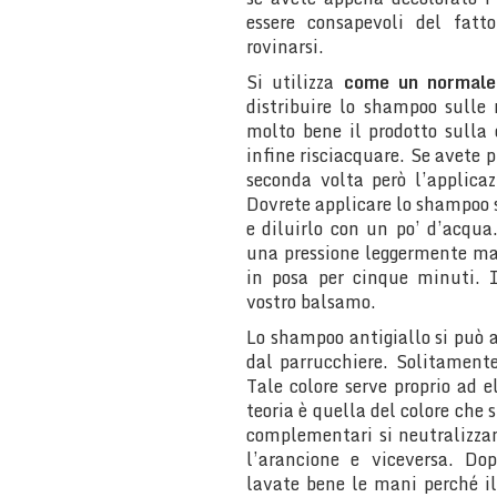
essere consapevoli del fatto
rovinarsi.
Si utilizza
come un normal
distribuire lo shampoo sulle 
molto bene il prodotto sulla
infine risciacquare. Se avete 
seconda volta però l’applica
Dovrete applicare lo shampoo 
e diluirlo con un po’ d’acqu
una pressione leggermente magg
in posa per cinque minuti. I
vostro balsamo.
Lo shampoo antigiallo si può 
dal parrucchiere. Solitament
Tale colore serve proprio ad e
teoria è quella del colore che s
complementari si neutralizzano
l’arancione e viceversa. Do
lavate bene le mani perché i