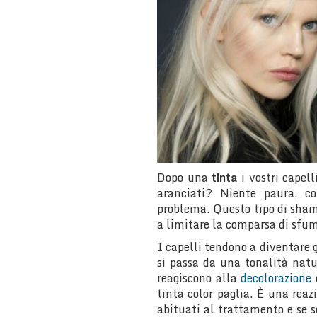
Dopo una
tinta
i vostri capell
aranciati? Niente paura, 
problema. Questo tipo di shamp
a limitare la comparsa di sfuma
I capelli tendono a diventare g
si passa da una tonalità natu
reagiscono alla
decolorazione
e
tinta color paglia. È una reaz
abituati al trattamento e se s