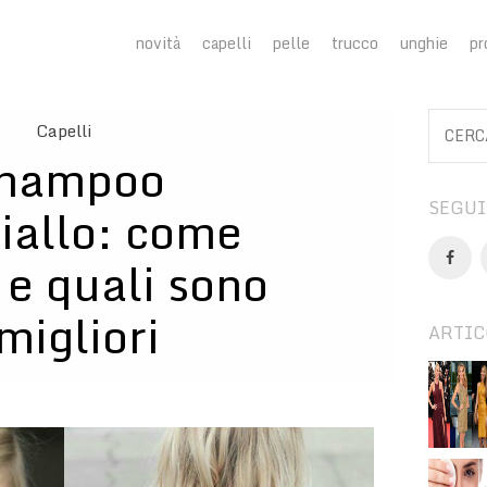
novità
capelli
pelle
trucco
unghie
pr
Capelli
hampoo
SEGUI
iallo: come
 e quali sono
 migliori
ARTIC