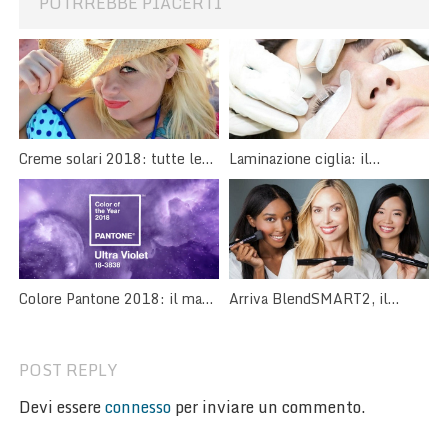
POTRREBBE PIACERTI
Creme solari 2018: tutte le
Laminazione ciglia: il
novità per un’abbronzatura
trattamento curativo per le
perfetta
ciglia
Arriva BlendSMART2, il
Colore Pantone 2018: il make
pennello trucco rotante!
up è Ultra Violet
POST REPLY
Devi essere
connesso
per inviare un commento.