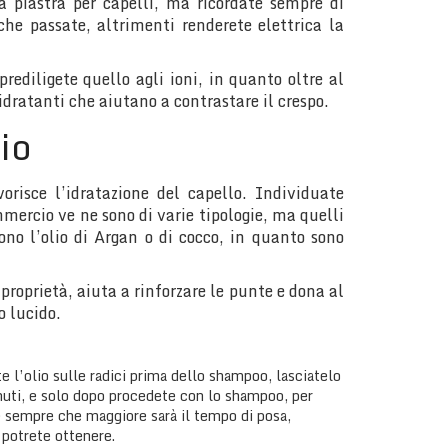
la piastra per capelli, ma ricordate sempre di
he passate, altrimenti renderete elettrica la
prediligete quello agli ioni, in quanto oltre al
 idratanti che aiutano a contrastare il crespo.
lio
orisce l’idratazione del capello. Individuate
mmercio ve ne sono di varie tipologie, ma quelli
no l’olio di Argan o di cocco, in quanto sono
e proprietà, aiuta a rinforzare le punte e dona al
o lucido.
te l’olio sulle radici prima dello shampoo, lasciatelo
nuti, e solo dopo procedete con lo shampoo, per
e sempre che maggiore sarà il tempo di posa,
 potrete ottenere.