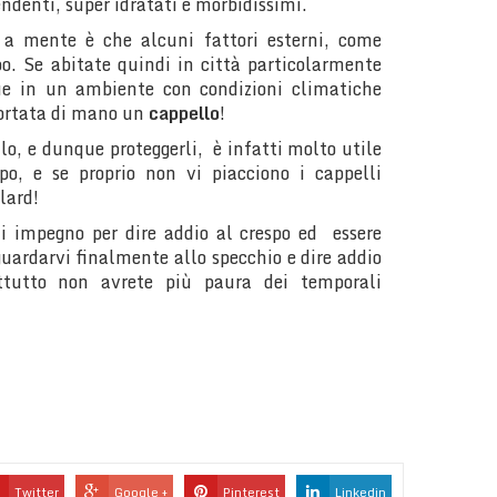
lendenti, super idratati e morbidissimi.
 a mente è che alcuni fattori esterni, come
po. Se abitate quindi in città particolarmente
e in un ambiente con condizioni climatiche
portata di mano un
cappello
!
llo, e dunque proteggerli, è infatti molto utile
spo, e se proprio non vi piacciono i cappelli
lard!
 impegno per dire addio al crespo ed essere
guardarvi finalmente allo specchio e dire addio
attutto non avrete più paura dei temporali
Twitter
Google +
Pinterest
Linkedin