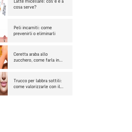
Latte micellare: cos’è e a
cosa serve?
Peli incarniti: come
prevenirli o eliminarli
Ceretta araba allo
zucchero, come farla in
casa
Trucco per labbra sottili:
come valorizzarle con il
make-up