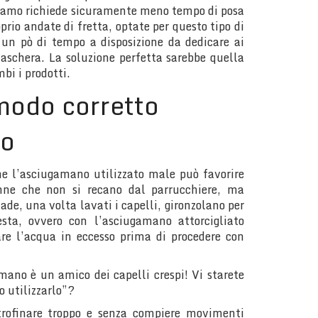
lsamo richiede sicuramente meno tempo di posa
rio andate di fretta, optate per questo tipo di
 un pò di tempo a disposizione da dedicare ai
maschera. La soluzione perfetta sarebbe quella
mbi i prodotti.
 modo corretto
no
he l’asciugamano
utilizzato male può favorire
onne che non si recano dal parrucchiere, ma
e, una volta lavati i capelli, gironzolano per
sta, ovvero con l’asciugamano attorcigliato
are l’acqua in eccesso prima di procedere con
mano è un amico dei capelli crespi! Vi starete
 utilizzarlo”?
trofinare troppo e senza compiere movimenti