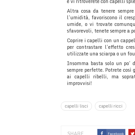
e vi ritroverete con capelli sp
Altra cosa da tenere sempre
l’umidità, favoriscono il cres
umide, o vi trovate comunqu
sfavorevoli, tenete sempre a 
Coprire i capelli con un cappe
per contrastare l’effetto cre
utilizzate una sciarpa o un fou
Insomma basta solo un po’ di
sempre perfette. Potrete così 
ai capelli ribelli, ma sopr
improvvisi!
capelli lisci
capelli ricci
SHARE
Facebook