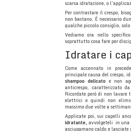
scarsa idratazione, o l’applica
Per contrastare il crespo, biso
non bastano. È necessario dunq
qualche piccolo consiglio, solo
Vediamo ora nello specifico
soprattutto cosa fare per disci
Idratare i cap
Come accennato in preceden
principale causa del crespo, i
shampoo delicato
e non agg
anticrespo, caratterizzato da
Ricordate però di non lavare t
elettrici e quindi non elimi
massimo due volte a settiman
Applicate poi, sui capelli an
idratante,
avvolgeteli in una p
asciugamano caldo e lasciate a