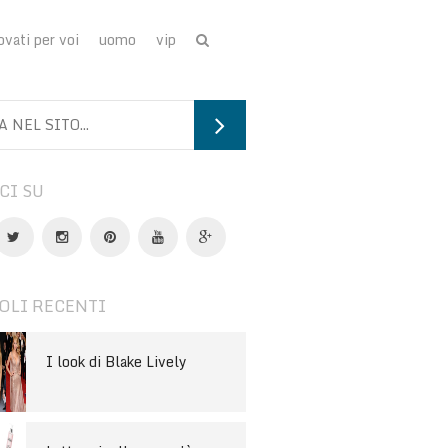
ovati per voi
uomo
vip
CI SU
OLI RECENTI
I look di Blake Lively