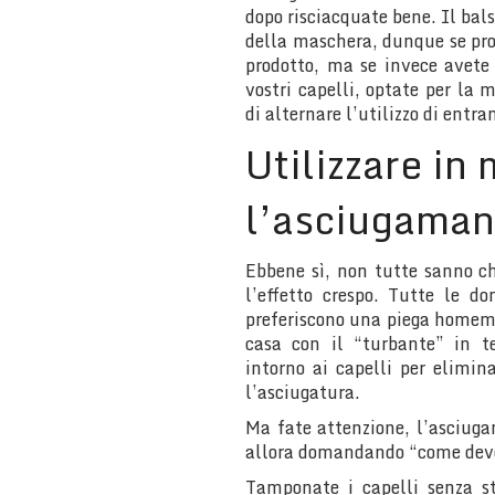
dopo risciacquate bene. Il ba
della maschera, dunque se prop
prodotto, ma se invece avete
vostri capelli, optate per la 
di alternare l’utilizzo di entra
Utilizzare in
l’asciugama
Ebbene sì, non tutte sanno c
l’effetto crespo. Tutte le d
preferiscono una piega homemad
casa con il “turbante” in te
intorno ai capelli per elimin
l’asciugatura.
Ma fate attenzione, l’asciuga
allora domandando “come devo
Tamponate i capelli senza s