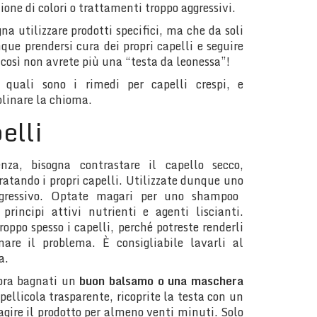
zione di colori o trattamenti troppo aggressivi.
gna utilizzare prodotti specifici, ma che da soli
ue prendersi cura dei propri capelli e seguire
 così non avrete più una “testa da leonessa”!
 quali sono i rimedi per capelli crespi, e
plinare la chioma.
elli
za, bisogna contrastare il capello secco,
dratando i propri capelli. Utilizzate dunque uno
ressivo. Optate magari per uno shampoo
 principi attivi nutrienti e agenti liscianti.
roppo spesso i capelli, perché potreste renderli
nare il problema. È consigliabile lavarli al
a.
cora bagnati un
buon balsamo o una maschera
ellicola trasparente, ricoprite la testa con un
gire il prodotto per almeno venti minuti. Solo