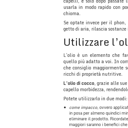
capelli, e solo dopo passate 
usarla in modo rapido con poc
chioma.
Se optate invece per il phon, 
getto di aria, rilascia sostanze
Utilizzare l’o
L’olio è un elemento che fav
quello più adatto a voi. In co
che consiglio maggiormente so
ricchi di proprietà nutritive.
L’olio di cocco
, grazie alle su
capello morbidezza, rendendol
Potete utilizzarlo in due modi:
come impacco
, ovvero applica
in posa per almeno quindici mi
eliminare il prodotto. Ricordat
maggiori saranno i benefici che