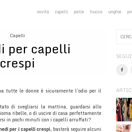
novità
capelli
pelle
trucco
unghie
pr
Capelli
 per capelli
SEGUI
crespi
ARTIC
 tutte le donne è sicuramente l’odio per il
ato di svegliarsi la mattina, guardarsi allo
hioma ribelle, o di uscire di casa perfettamente
rsi in pochi minuti con i capelli arruffati?
medi per i capelli crespi,
basterà seguire alcuni