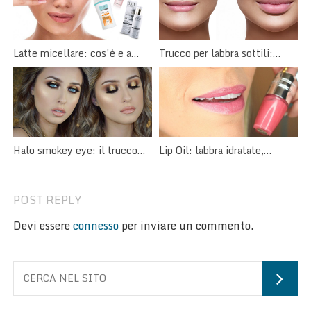
Latte micellare: cos’è e a
Trucco per labbra sottili:
cosa serve?
come valorizzarle con il
make-up
Halo smokey eye: il trucco
Lip Oil: labbra idratate,
occhi dal cuore luminoso
rimpolpate, colorate e
brillanti.
POST REPLY
Devi essere
connesso
per inviare un commento.