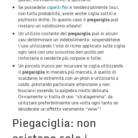
Se possedete
capelli fini
e tendenzialmente lisci,
con tutta probabilità, avete anche ciglia sottili e
piuttosto dritte. In questo caso il
piegaciglia
può
rivelarsi un validissimo alleato!
Un utilizzo costante del
piegaciglia
può in alcuni
casi determinare un indebolimento: sospendetene
l’uso utilizzando l’olio di ricino applicato sulle ciglia
ogni sera con uno scovolino ben pulito per
rinforzarle e renderle più corpose e folte.
Un piccolo trucco per incurvare le ciglia utilizzando
il
piegaciglia
in maniera più marcata, è quello di
scaldarne le estremità con un phon e utilizzarlo a
caldo, prestando particolare attenzione a non
bruciarvi essendo la palpebra molto delicata.
Ovviamente si tratta di uno “stratagemma” da
utilizzare preferibilmente una volta ogni tanto se
desiderate un effetto veramente “wow”!
Piegaciglia: non