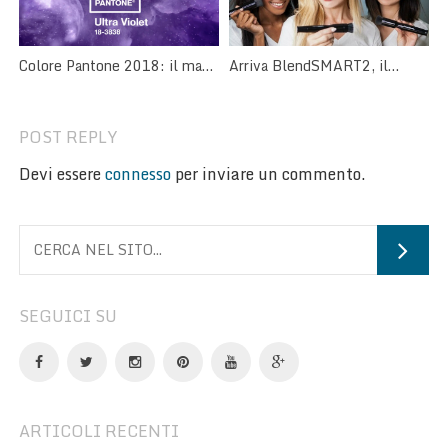
Arriva BlendSMART2, il
Colore Pantone 2018: il make
pennello trucco rotante!
up è Ultra Violet
POST REPLY
Devi essere
connesso
per inviare un commento.
SEGUICI SU
ARTICOLI RECENTI