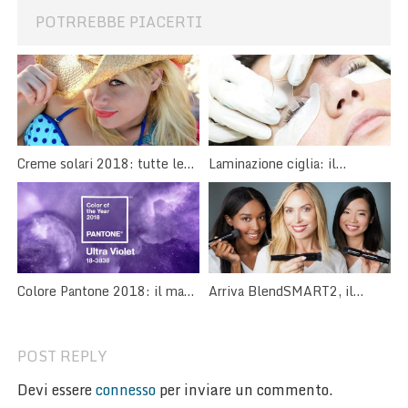
POTRREBBE PIACERTI
Creme solari 2018: tutte le
Laminazione ciglia: il
novità per un’abbronzatura
trattamento curativo per le
perfetta
ciglia
Arriva BlendSMART2, il
Colore Pantone 2018: il make
pennello trucco rotante!
up è Ultra Violet
POST REPLY
Devi essere
connesso
per inviare un commento.