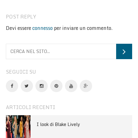
come farla in casa
come valorizzarle con il
make-up
POST REPLY
Devi essere
connesso
per inviare un commento.
SEGUICI SU
ARTICOLI RECENTI
I look di Blake Lively