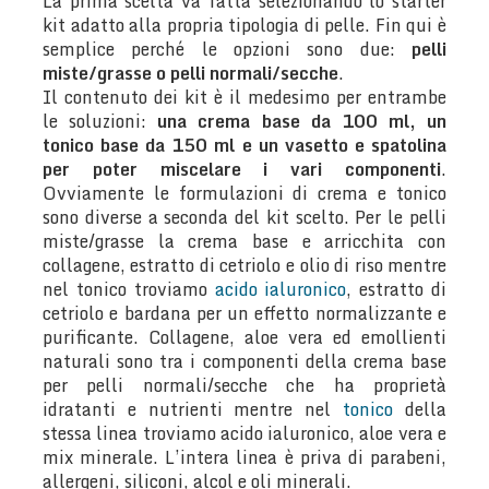
La prima scelta va fatta selezionando lo starter
kit adatto alla propria tipologia di pelle. Fin qui è
semplice perché le opzioni sono due:
pelli
miste/grasse o pelli normali/secche
.
Il contenuto dei kit è il medesimo per entrambe
le soluzioni:
una crema base da 100 ml, un
tonico base da 150 ml e un vasetto e spatolina
per poter miscelare i vari componenti
.
Ovviamente le formulazioni di crema e tonico
sono diverse a seconda del kit scelto. Per le pelli
miste/grasse la crema base e arricchita con
collagene, estratto di cetriolo e olio di riso mentre
nel tonico troviamo
acido ialuronico
, estratto di
cetriolo e bardana per un effetto normalizzante e
purificante. Collagene, aloe vera ed emollienti
naturali sono tra i componenti della crema base
per pelli normali/secche che ha proprietà
idratanti e nutrienti mentre nel
tonico
della
stessa linea troviamo acido ialuronico, aloe vera e
mix minerale. L’intera linea è priva di parabeni,
allergeni, siliconi, alcol e oli minerali.