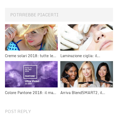
POTRREBBE PIACERTI
Creme solari 2018: tutte le
Laminazione ciglia: il
novità per un’abbronzatura
trattamento curativo per le
perfetta
ciglia
Arriva BlendSMART2, il
Colore Pantone 2018: il make
pennello trucco rotante!
up è Ultra Violet
POST REPLY