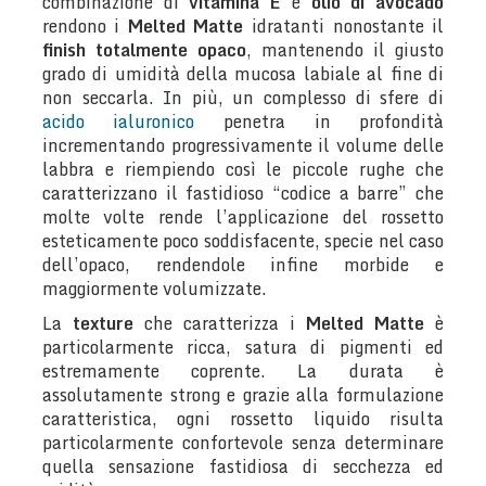
combinazione di
vitamina E
e
olio di avocado
rendono i
Melted Matte
idratanti nonostante il
finish totalmente opaco
, mantenendo il giusto
grado di umidità della mucosa labiale al fine di
non seccarla. In più, un complesso di sfere di
acido ialuronico
penetra in profondità
incrementando progressivamente il volume delle
labbra e riempiendo così le piccole rughe che
caratterizzano il fastidioso “codice a barre” che
molte volte rende l’applicazione del rossetto
esteticamente poco soddisfacente, specie nel caso
dell’opaco, rendendole infine morbide e
maggiormente volumizzate.
La
texture
che caratterizza i
Melted Matte
è
particolarmente ricca, satura di pigmenti ed
estremamente coprente. La durata è
assolutamente strong e grazie alla formulazione
caratteristica, ogni rossetto liquido risulta
particolarmente confortevole senza determinare
quella sensazione fastidiosa di secchezza ed