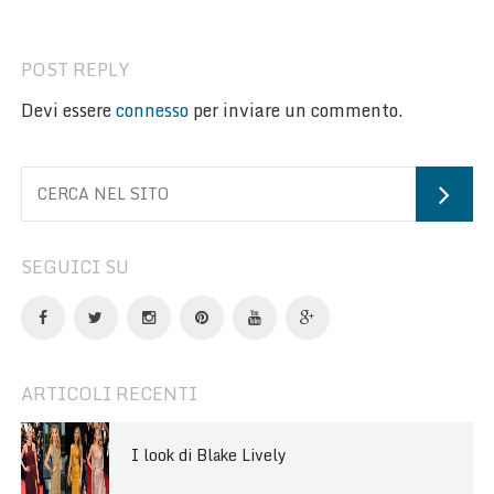
pennello trucco rotante!
up è Ultra Violet
POST REPLY
Devi essere
connesso
per inviare un commento.
SEGUICI SU
ARTICOLI RECENTI
I look di Blake Lively