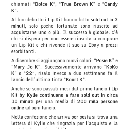
chiamati “
Dolce K
“, “
True Brown K
” e “
Candy
K
“.
Al loro debutto i Lip Kit hanno fatto
sold out in 3
minuti
, solo poche fortunate sono riuscite ad
acquistarne uno o più. Il successo è globale: c’è
chi si dispera per non essere riuscita a comprare
un Lip Kit e chi rivende il suo su Ebay a prezzi
esorbitanti.
A dicembre si aggiungono nuovi colori: “
Posie K
” e
“
Mary Jo K
“. Successivamente arrivano “
KoKo
K
” e “
22
“, risale invece a due settimane fa il
lancio dell’ultima tinta “
Kourt K
“.
Anche se sono passati mesi dal primo lancio
i Lip
Kit by Kylie continuano a fare sold out in circa
10 minuti
per una media di
200 mila persone
online
ad ogni lancio.
Nella confezione che arriva per posta si trova una
lettera di Kylie che ringrazia per l’acquisto e la