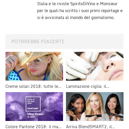
Italia e le riviste SpiritoDiVino e Monsieur
per le quali ha scritto i suoi primi reportage e
si è avvicinata al mondo del giornalismo.
POTRREBBE PIACERTI
Creme solari 2018: tutte le
Laminazione ciglia: il
novità per un’abbronzatura
trattamento curativo per le
perfetta
ciglia
Arriva BlendSMART2, il
Colore Pantone 2018: il make