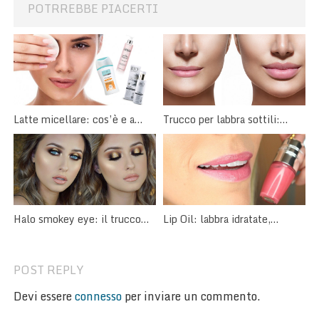
POTRREBBE PIACERTI
Latte micellare: cos’è e a
Trucco per labbra sottili:
cosa serve?
come valorizzarle con il
make-up
Halo smokey eye: il trucco
Lip Oil: labbra idratate,
occhi dal cuore luminoso
rimpolpate, colorate e
brillanti.
POST REPLY
Devi essere
connesso
per inviare un commento.