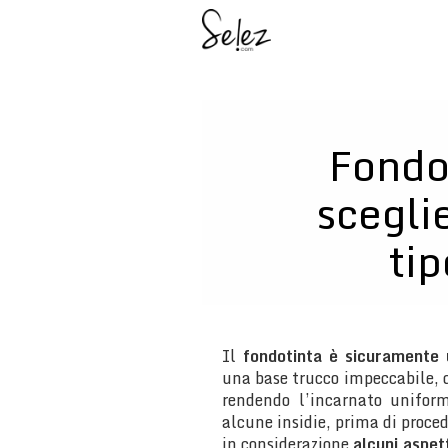
Fondo
scegli
tip
Il
fondotinta è sicuramente u
una base trucco impeccabile, d
rendendo l’incarnato unifor
alcune insidie, prima di proce
in considerazione
alcuni aspet