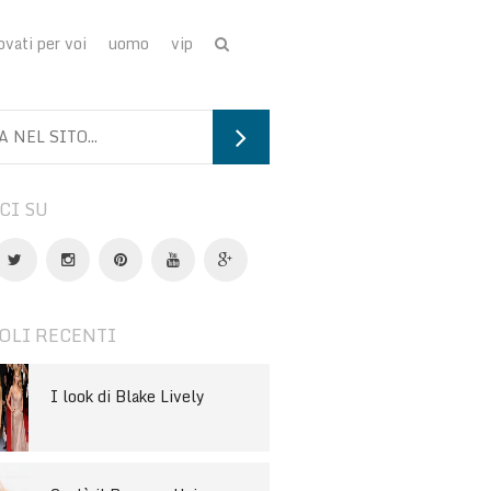
ovati per voi
uomo
vip
CI SU
OLI RECENTI
I look di Blake Lively