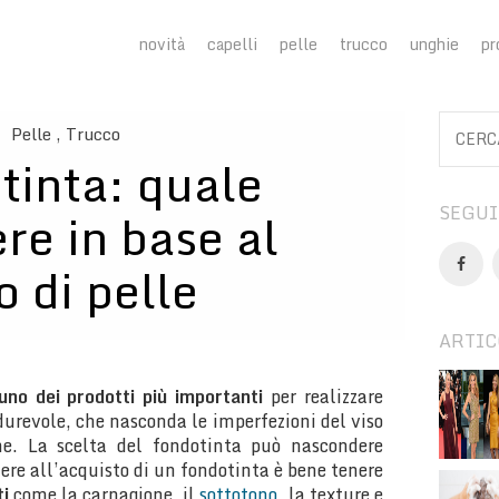
novità
capelli
pelle
trucco
unghie
pr
Pelle
, Trucco
tinta: quale
SEGUI
ere in base al
o di pelle
ARTIC
no dei prodotti più importanti
per realizzare
urevole, che nasconda le imperfezioni del viso
me. La scelta del fondotinta può nascondere
dere all’acquisto di un fondotinta è bene tenere
ti
come la carnagione, il
sottotono
, la texture e