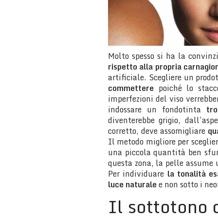
Molto spesso si ha la convinz
rispetto alla propria carnagio
artificiale. Scegliere un prodo
commettere
poiché lo stacco
imperfezioni del viso verrebbe
indossare un fondotinta
tr
diventerebbe grigio, dall’asp
corretto, deve assomigliare
qu
Il metodo migliore per sceglier
una piccola quantità ben sfum
questa zona, la pelle assume u
Per individuare
la tonalità es
luce naturale
e non sotto i neo
Il sottotono 