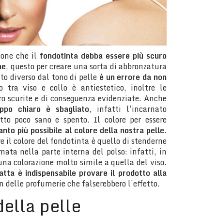
ione che il
fondotinta debba essere più scuro
ne
, questo per creare una sorta di abbronzatura
tto diverso dal tono di pelle
è un errore da non
 tra viso e collo è antiestetico, inoltre le
ro scurite e di conseguenza evidenziate. Anche
oppo chiaro è sbagliato
, infatti l’incarnato
etto poco sano e spento. Il colore per essere
anto più possibile al colore della nostra pelle
.
e il colore del fondotinta è quello di stenderne
ata nella parte interna del polso: infatti, in
na colorazione molto simile a quella del viso.
atta è indispensabile provare il prodotto alla
n delle profumerie che falserebbero l’effetto.
della pelle