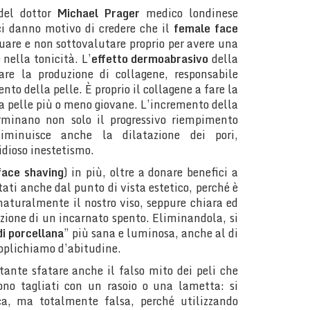
del dottor
Michael Prager
medico londinese
ci danno motivo di credere che il
female face
uare e non sottovalutare proprio per avere una
 nella tonicità. L’
effetto dermoabrasivo
della
are la produzione di collagene, responsabile
nto della pelle. È proprio il collagene a fare la
 pelle più o meno giovane. L’incremento della
rminano non solo il progressivo riempimento
iminuisce anche la dilatazione dei pori,
idioso inestetismo.
face shaving
) in più, oltre a donare benefici a
tati anche dal punto di vista estetico, perché è
 naturalmente il nostro viso, seppure chiara ed
azione di un incarnato spento. Eliminandola, si
di porcellana
” più sana e luminosa, anche al di
applichiamo d’abitudine.
tante sfatare anche il falso mito dei peli che
gono tagliati con un rasoio o una lametta: si
ca, ma totalmente falsa, perché utilizzando