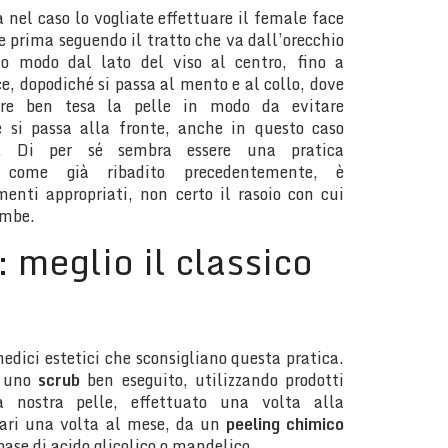
 nel caso lo vogliate effettuare il female face
te prima seguendo il tratto che va dall’orecchio
to modo dal lato del viso al centro, fino a
, dopodiché si passa al mento e al collo, dove
ere ben tesa la pelle in modo da evitare
e si passa alla fronte, anche in questo caso
rno. Di per sé sembra essere una pratica
 come già ribadito precedentemente, è
enti appropriati, non certo il rasoio con cui
ambe.
 meglio il classico
medici estetici che sconsigliano questa pratica.
d uno
scrub
ben eseguito, utilizzando prodotti
la nostra pelle, effettuato una volta alla
ari una volta al mese, da un
peeling chimico
ase di acido glicolico o mandelico.