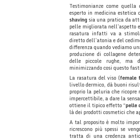
Testimonianze come quella 
esperto in medicina estetica 
shaving
sia una pratica da att
pelle migliorata nell’aspetto e
rasatura infatti va a stimol
diretto dell’atonia e del cedime
differenza quando vediamo una
produzione di collagene dete
delle piccole rughe, ma d
minimizzando cosi questo fast
La rasatura del viso (
female 
livello dermico, dà buoni risul
proprio la peluria che ricopre
impercettibile, a dare la sens
ottiene il tipico effetto “
pelle 
là dei prodotti cosmetici che 
A tal proposito è molto impor
ricrescono più spessi se ven
tratta di una credenza anti