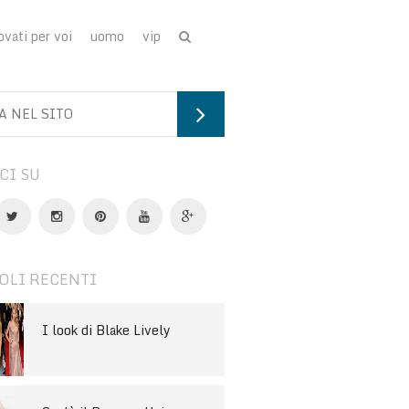
ovati per voi
uomo
vip
CI SU
OLI RECENTI
I look di Blake Lively