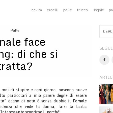
novità
capelli
pelle
trucco
unghie
pr
Pelle
male face
SEGUI
ng: di che si
tratta?
ARTIC
 mai di stupire e ogni giorno, nascono nuove
to particolari a mio parere degne di essere
rta” degna di nota è senza dubbio il
Female
endenza che vede la donna, farsi la barba
nteressante scoprirne il perché!