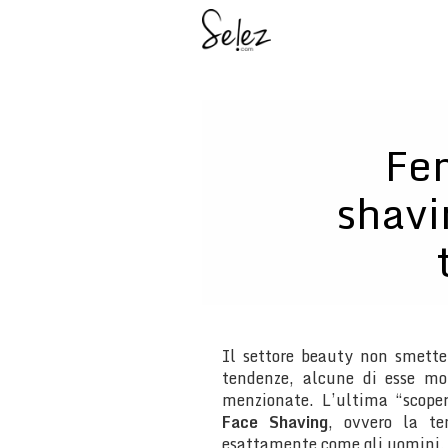
Fe
shavi
Il settore beauty non smette
tendenze, alcune di esse mol
menzionate. L’ultima “scope
Face Shaving
, ovvero la t
esattamente come gli uomini. I