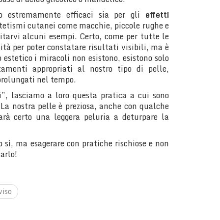
o estremamente efficaci sia per gli
effetti
estetismi cutanei come macchie, piccole rughe e
citarvi alcuni esempi. Certo, come per tutte le
tà per poter constatare risultati visibili, ma è
 estetico i miracoli non esistono, esistono solo
tamenti appropriati al nostro tipo di pelle,
 prolungati nel tempo.
, lasciamo a loro questa pratica a cui sono
 La nostra pelle è preziosa, anche con qualche
arà certo una leggera peluria a deturpare la
o sì, ma esagerare con pratiche rischiose e non
arlo!
viso