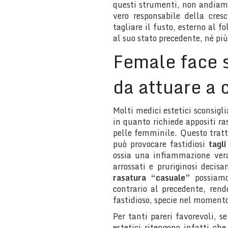
questi strumenti, non andiam
vero responsabile della cre
tagliare il fusto, esterno al fo
al suo stato precedente, né più
Female face 
da attuare a
Molti medici estetici sconsigl
in quanto richiede appositi ra
pelle femminile. Questo tratt
può provocare fastidiosi
tagli
ossia una infiammazione vera 
arrossati e pruriginosi decis
rasatura “casuale”
possiamo 
contrario al precedente, rende
fastidioso, specie nel moment
Per tanti pareri favorevoli, s
estetici ritengono infatti ch