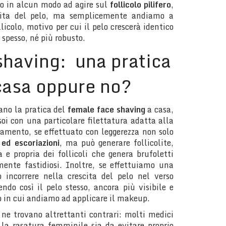
o in alcun modo ad agire sul
follicolo pilifero
,
scita del pelo, ma semplicemente andiamo a
llicolo, motivo per cui il pelo crescerà identico
 spesso, né più robusto.
shaving: una pratica
 casa oppure no?
iano la pratica del
female face shaving
a casa,
soi con una particolare filettatura adatta alla
amento, se effettuato con leggerezza non solo
 ed escoriazioni
, ma può generare follicolite,
e propria dei follicoli che genera brufoletti
amente fastidiosi. Inoltre, se effettuiamo una
incorrere nella crescita del pelo nel verso
ndo così il pelo stesso, ancora più visibile e
o in cui andiamo ad applicare il makeup.
e ne trovano altrettanti contrari: molti medici
e la rasatura femminile sia da evitare proprio