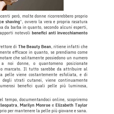
ecenti però, molte donne ricorrerebbero proprio
ce shaving
“, ovvero la vera e propria rasatura
a da barba in quanto, secondo alcuni esperti,
 apporti notevoli
benefici anti invecchiamento
irettore di
The Beauty Bean
, ritiene infatti che
armente efficace in quanto, se prendiamo come
 notare che solitamente possiedono un numero
to a noi donne, o quantomeno posizionate
 marcato. Il tutto sarebbe da attribuire al
la pelle viene costantemente esfoliata, e di
e degli strati cutanei, viene continuamente
umerosi benefici quali pelle più luminosa,
nel tempo, documentandoci online, scopriremo
leopatra
,
Marilyn Monroe
e
Elizabeth Taylor
roprio per mantenere la pelle più giovane e sana.