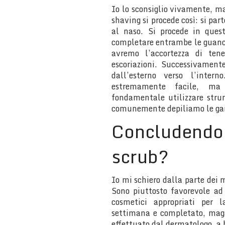
Io lo sconsiglio vivamente, ma
shaving si procede così: si par
al naso. Si procede in ques
completare entrambe le guance
avremo l’accortezza di ten
escoriazioni. Successivament
dall’esterno verso l’inte
estremamente facile, ma
fondamentale utilizzare strum
comunemente depiliamo le g
Concludendo:
scrub?
Io mi schiero dalla parte dei 
Sono piuttosto favorevole a
cosmetici appropriati per 
settimana e completato, mag
effettuato dal dermatologo, a b