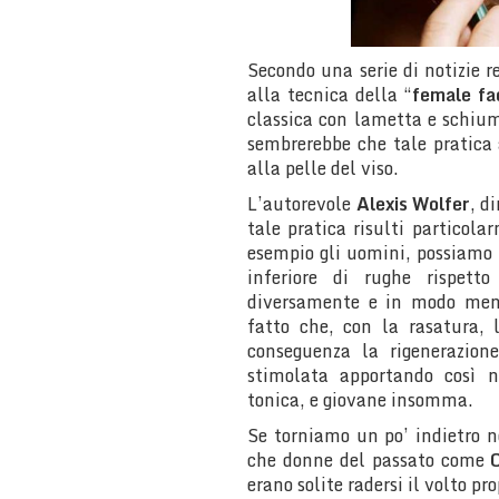
Secondo una serie di notizie r
alla tecnica della “
female fa
classica con lametta e schium
sembrerebbe che tale pratica
alla pelle del viso.
L’autorevole
Alexis Wolfer
, d
tale pratica risulti particol
esempio gli uomini, possiamo
inferiore di rughe rispet
diversamente e in modo meno
fatto che, con la rasatura, 
conseguenza la rigenerazion
stimolata apportando così n
tonica, e giovane insomma.
Se torniamo un po’ indietro 
che donne del passato come
C
erano solite radersi il volto p