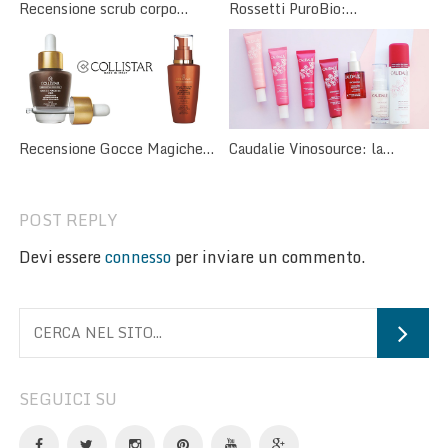
Recensione scrub corpo
Rossetti PuroBio:
rimodellante Equilibra
caratteristiche e recensione
Recensione Gocce Magiche
Caudalie Vinosource: la
Collistar: abbronzate anche
bellezza della nostra pelle
senza sole
arriva dall’uva!
POST REPLY
Devi essere
connesso
per inviare un commento.
SEGUICI SU