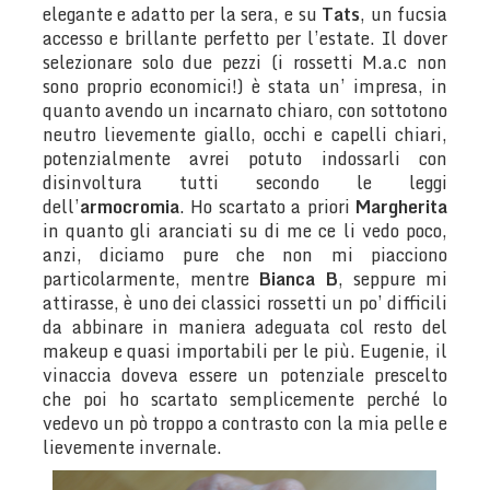
elegante e adatto per la sera, e su
Tats
, un fucsia
accesso e brillante perfetto per l’estate. Il dover
selezionare solo due pezzi (i rossetti M.a.c non
sono proprio economici!) è stata un’ impresa, in
quanto avendo un incarnato chiaro, con sottotono
neutro lievemente giallo, occhi e capelli chiari,
potenzialmente avrei potuto indossarli con
disinvoltura tutti secondo le leggi
dell’
armocromia
. Ho scartato a priori
Margherita
in quanto gli aranciati su di me ce li vedo poco,
anzi, diciamo pure che non mi piacciono
particolarmente, mentre
Bianca B
, seppure mi
attirasse, è uno dei classici rossetti un po’ difficili
da abbinare in maniera adeguata col resto del
makeup e quasi importabili per le più. Eugenie, il
vinaccia doveva essere un potenziale prescelto
che poi ho scartato semplicemente perché lo
vedevo un pò troppo a contrasto con la mia pelle e
lievemente invernale.