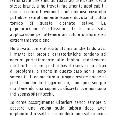
retromatte che sono abituata ad utilizzare, dello
stesso brand, li ho trovati facilmente applicabili,
meno secchi e lievemente più cremosi, cosa che
potrebbe semplicemente essere dovuta al caldo
torrido di queste giornate estive. La
pigmentazione
è altissima, basta una sola
applicazione per ottenere un colore uniforme ed
estremamente pieno.
Ho trovato come al solito ottima anche la
durata
:
i matte per proprie caratteristiche tendono ad
aderire perfettamente alle labbra, mantendosi
inalterati per ore, pasti e bevute senza acun tipo
di problema, e anche in questo caso non si sono
smentiti. Il colore dura a lungo e resiste anche ai
pasti sbiadendo leggermente, ma pur sempre
mantenendo una coprenza discreta ove non sono
indispensabili ritocchi.
Io come accorgimento ulteriore tendo sempre a
passare una
velina sulla labbra
dopo aver
applicato il rossetto, per renderlo non solo ancora