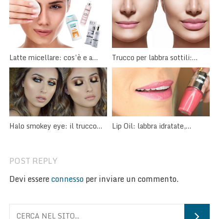
Latte micellare: cos’è e a
Trucco per labbra sottili:
cosa serve?
come valorizzarle con il
make-up
Halo smokey eye: il trucco
Lip Oil: labbra idratate,
occhi dal cuore luminoso
rimpolpate, colorate e
brillanti.
POST REPLY
Devi essere
connesso
per inviare un commento.