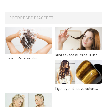
POTRREBBE PIACERTI
Ruota svedese: capelli lisci
Cos’è il Reverse Hair
senza piastra
Washing?
Tiger eye: il nuovo colore
moda per le castane!